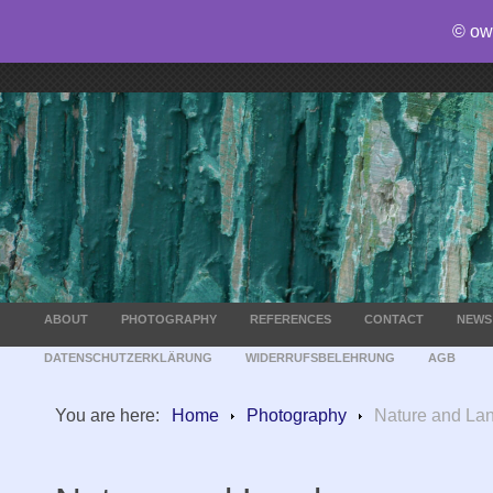
© ow
ABOUT
PHOTOGRAPHY
REFERENCES
CONTACT
NEWS
DATENSCHUTZERKLÄRUNG
WIDERRUFSBELEHRUNG
AGB
You are here:
Home
Photography
Nature and La