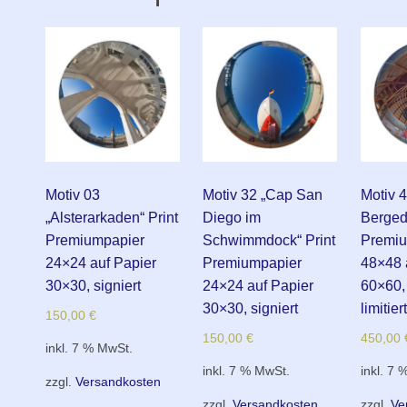
Motiv 03
Motiv 32 „Cap San
Motiv 4
„Alsterarkaden“ Print
Diego im
Bergedo
Premiumpapier
Schwimmdock“ Print
Premiu
24×24 auf Papier
Premiumpapier
48×48 
30×30, signiert
24×24 auf Papier
60×60, 
30×30, signiert
limitiert
150,00
€
150,00
€
450,00
inkl. 7 % MwSt.
inkl. 7 % MwSt.
inkl. 7 
zzgl.
Versandkosten
zzgl.
Versandkosten
zzgl.
Ve