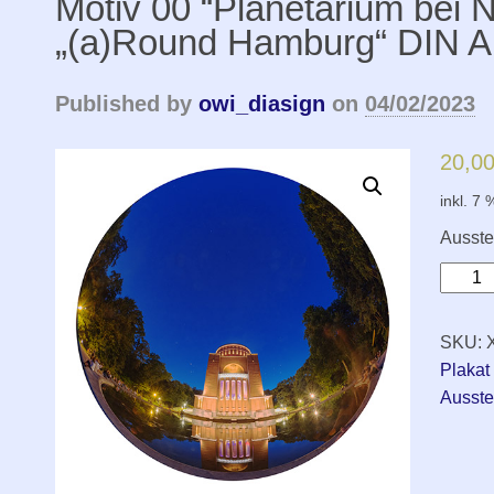
Motiv 00 “Planetarium bei N
„(a)Round Hamburg“ DIN A
Published by
owi_diasign
on
04/02/2023
20,0
inkl. 7
Ausste
Motiv
00
“Plane
SKU:
bei
Plakat
Nacht"
Ausste
Plakat
"
(a)Rou