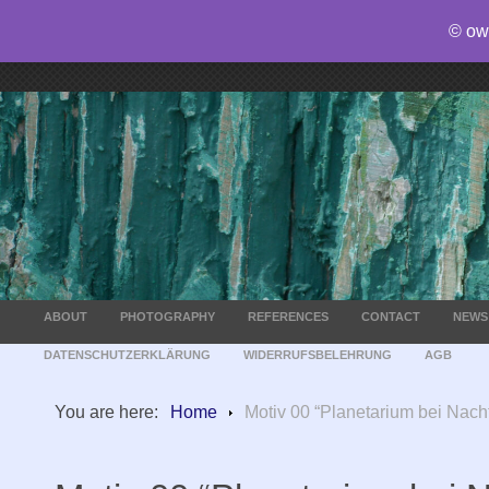
© ow
ABOUT
PHOTOGRAPHY
REFERENCES
CONTACT
NEWS
DATENSCHUTZERKLÄRUNG
WIDERRUFSBELEHRUNG
AGB
You are here:
Home
Motiv 00 “Planetarium bei Nac