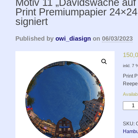
Motiv 11 „Davidswache auf
Print Premiumpapier 24×24
signiert
Published by
owi_diasign
on
06/03/2023
150,
inkl. 7
Print 
Reeper
Availab
Motiv
11
„Davi
SKU:
auf
Hambu
der