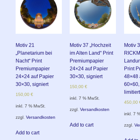
Motiv 21
Motiv 37 „Hochzeit
Motiv 
„Planetarium bei
im Alten Land“ Print
RICKM
Nacht“ Print
Premiumpapier
Landun
Premiumpapier
24×24 auf Papier
Print 
24×24 auf Papier
30×30, signiert
48×48 
30×30, signiert
60×60, 
150,00
€
limitiert
150,00
€
inkl. 7 % MwSt.
450,00
inkl. 7 % MwSt.
zzgl.
Versandkosten
inkl. 7 
zzgl.
Versandkosten
Add to cart
zzgl.
Ve
Add to cart