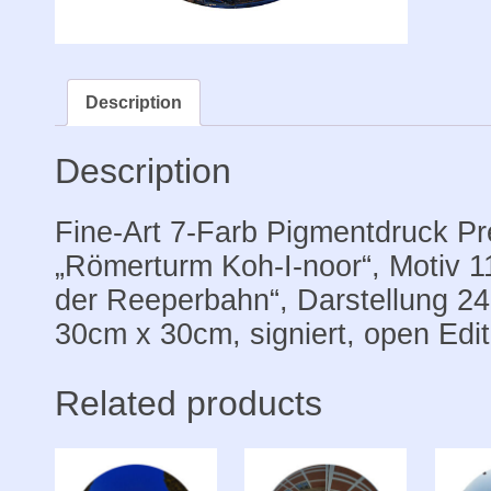
Reepe
Print
Premiu
24x24
Description
auf
Papier
Description
30x30,
signier
Fine-Art 7-Farb Pigmentdruck P
quantit
„Römerturm Koh-I-noor“, Motiv 
der Reeperbahn“, Darstellung 2
30cm x 30cm, signiert, open Edit
Related products