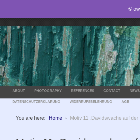
© ow
ABOUT
PHOTOGRAPHY
REFERENCES
CONTACT
NEWS
DATENSCHUTZERKLÄRUNG
WIDERRUFSBELEHRUNG
AGB
You are here:
Home
Motiv 11 „Davidswache auf der 