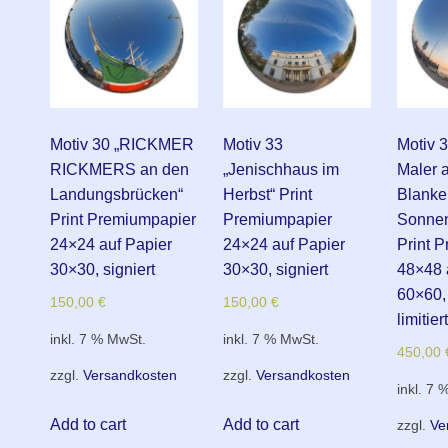
Motiv 30 „RICKMER
Motiv 33
Motiv 3
RICKMERS an den
„Jenischhaus im
Maler 
Landungsbrücken“
Herbst“ Print
Blanke
Print Premiumpapier
Premiumpapier
Sonnen
24×24 auf Papier
24×24 auf Papier
Print 
30×30, signiert
30×30, signiert
48×48 
60×60, 
150,00
€
150,00
€
limitiert
inkl. 7 % MwSt.
inkl. 7 % MwSt.
450,00
zzgl.
Versandkosten
zzgl.
Versandkosten
inkl. 7 
Add to cart
Add to cart
zzgl.
Ve