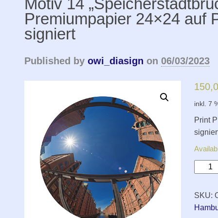
Motiv 14 „Speicherstadtbrüc
Premiumpapier 24×24 auf P
signiert
Published by
owi_diasign
on
06/03/2023
150,
inkl. 7
Print 
signier
Availab
Motiv
14
„Speic
SKU:
Print
Hambu
Premiu