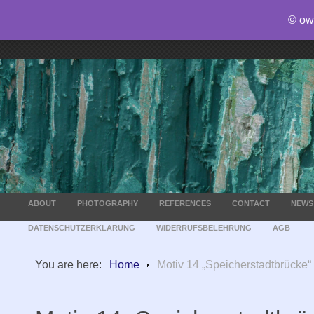
© ow
ABOUT
PHOTOGRAPHY
REFERENCES
CONTACT
NEWS
DATENSCHUTZERKLÄRUNG
WIDERRUFSBELEHRUNG
AGB
You are here:
Home
Motiv 14 „Speicherstadtbrücke“