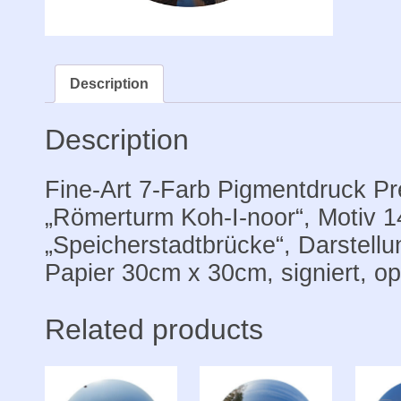
24x24
auf
Papier
30x30,
Description
signier
quantit
Description
Fine-Art 7-Farb Pigmentdruck P
„Römerturm Koh-I-noor“, Motiv 1
„Speicherstadtbrücke“, Darstell
Papier 30cm x 30cm, signiert, op
Related products