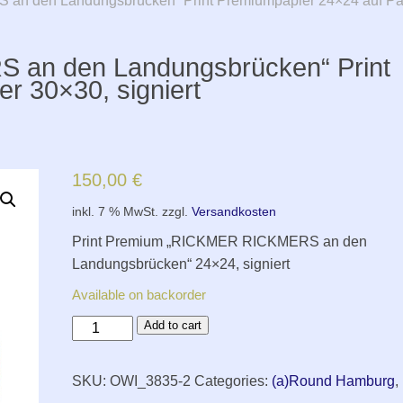
n den Landungsbrücken“ Print Premiumpapier 24×24 auf Papi
 an den Landungsbrücken“ Print
r 30×30, signiert
150,00
€
inkl. 7 % MwSt.
zzgl.
Versandkosten
Print Premium „RICKMER RICKMERS an den
Landungsbrücken“ 24×24, signiert
Available on backorder
Motiv
Add to cart
30
„RICKMER
SKU:
OWI_3835-2
Categories:
(a)Round Hamburg
,
RICKMERS