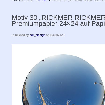
You are here:
Home
Motiv 30 „RICKMER RICKMERS a
Motiv 30 „RICKMER RICKMERS
Premiumpapier 24×24 auf Papie
Published by
owi_diasign
on
06/03/2023