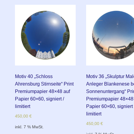
Motiv 40 „Schloss
Motiv 36 „Skulptur Ma
Ahrensburg Stirnseite“ Print
Anleger Blankenese b
Premiumpapier 48×48 auf
Sonnenuntergang“ Pri
Papier 60×60, signiert /
Premiumpapier 48×48 
limitiert
Papier 60×60, signiert 
limitiert
450,00
€
450,00
€
inkl. 7 % MwSt.