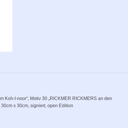
an
den
Landungsbrücken“
Print
Premiumpapier
24x24
auf
Papier
30x30,
signiert
quantity
urm Koh-I-noor“, Motiv 30 „RICKMER RICKMERS an den
30cm x 30cm, signiert, open Edition