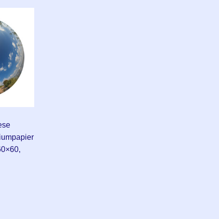
ese
miumpapier
60×60,