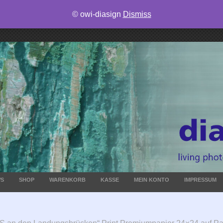
© owi-diasign
Dismiss
S
SHOP
WARENKORB
KASSE
MEIN KONTO
IMPRESSUM