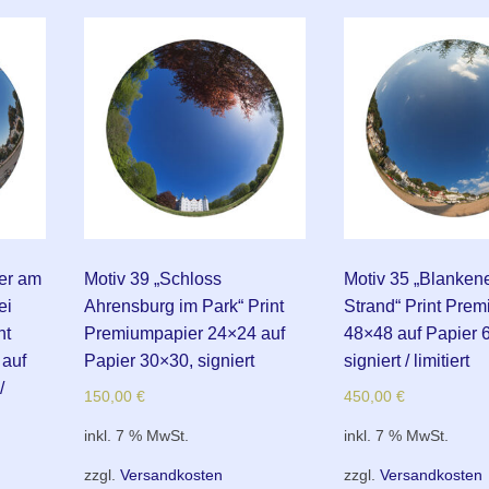
ler am
Motiv 39 „Schloss
Motiv 35 „Blanken
ei
Ahrensburg im Park“ Print
Strand“ Print Pre
nt
Premiumpapier 24×24 auf
48×48 auf Papier 
auf
Papier 30×30, signiert
signiert / limitiert
/
150,00
€
450,00
€
inkl. 7 % MwSt.
inkl. 7 % MwSt.
zzgl.
Versandkosten
zzgl.
Versandkosten