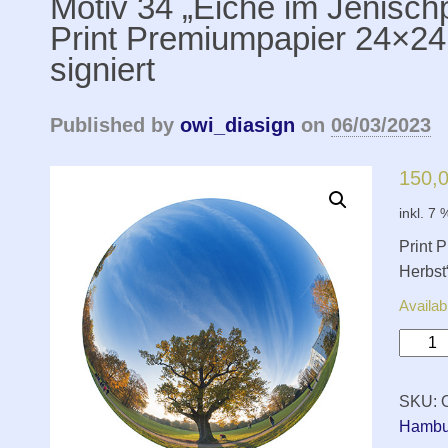
Motiv 34 „Eiche im Jenisch
Print Premiumpapier 24×24
signiert
Published by
owi_diasign
on
06/03/2023
150,
inkl. 7
Print 
Herbst“
Availab
Motiv
34
„Eiche
SKU:
im
Hambu
Jenisc