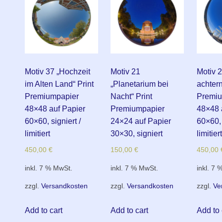
Motiv 37 „Hochzeit
Motiv 21
Motiv 
im Alten Land“ Print
„Planetarium bei
achtern
Premiumpapier
Nacht“ Print
Premiu
48×48 auf Papier
Premiumpapier
48×48 
60×60, signiert /
24×24 auf Papier
60×60, 
limitiert
30×30, signiert
limitiert
450,00
€
150,00
€
450,00
inkl. 7 % MwSt.
inkl. 7 % MwSt.
inkl. 7 
zzgl.
Versandkosten
zzgl.
Versandkosten
zzgl.
Ve
Add to cart
Add to cart
Add to 