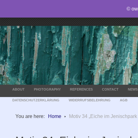
© ow
ABOUT
PHOTOGRAPHY
REFERENCES
CONTACT
NEWS
DATENSCHUTZERKLÄRUNG
WIDERRUFSBELEHRUNG
AGB
You are here:
Home
Motiv 34 „Eiche im Jenischpark