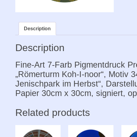
im
Herbst
Print
Premiu
Description
24x24
auf
Description
Papier
30x30,
Fine-Art 7-Farb Pigmentdruck P
signier
„Römerturm Koh-I-noor“, Motiv 3
quantit
Jenischpark im Herbst“, Darstel
Papier 30cm x 30cm, signiert, op
Related products