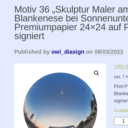
Motiv 36 „Skulptur Maler a
Blankenese bei Sonnenunte
Premiumpapier 24×24 auf P
signiert
Published by
owi_diasign
on
06/03/2023
150,
inkl. 7
Print 
Blanke
signier
Availab
Motiv
36