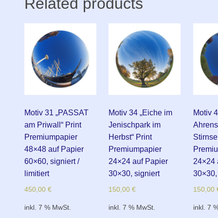
Related products
Motiv 31 „PASSAT
Motiv 34 „Eiche im
Motiv 
am Priwall“ Print
Jenischpark im
Ahrens
Premiumpapier
Herbst“ Print
Stirnsei
48×48 auf Papier
Premiumpapier
Premiu
60×60, signiert /
24×24 auf Papier
24×24 
limitiert
30×30, signiert
30×30, 
450,00
€
150,00
€
150,00
inkl. 7 % MwSt.
inkl. 7 % MwSt.
inkl. 7 