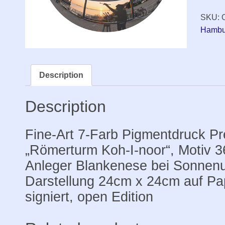
„Skulpt
SKU:
Maler
Hambu
am
Anlege
Blank
bei
Description
Sonnen
Print
Description
Premiu
24x24
Fine-Art 7-Farb Pigmentdruck P
auf
„Römerturm Koh-I-noor“, Motiv 3
Papier
Anleger Blankenese bei Sonnenu
30x30,
signier
Darstellung 24cm x 24cm auf Pa
quantit
signiert, open Edition