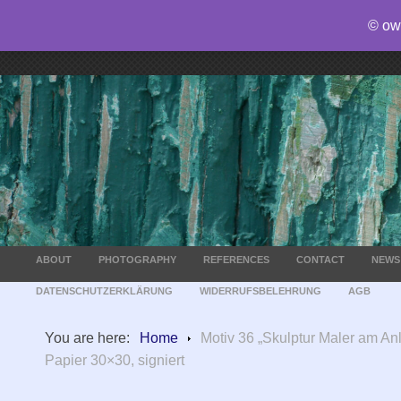
© ow
ABOUT
PHOTOGRAPHY
REFERENCES
CONTACT
NEWS
DATENSCHUTZERKLÄRUNG
WIDERRUFSBELEHRUNG
AGB
You are here:
Home
Motiv 36 „Skulptur Maler am A
Papier 30×30, signiert