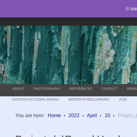
© ow
ABOUT
PHOTOGRAPHY
REFERENCES
CONTACT
NEWS
DATENSCHUTZERKLÄRUNG
WIDERRUFSBELEHRUNG
AGB
You are here:
Home
2022
April
10
Project 