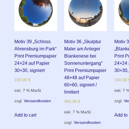
Motiv 39 „Schloss
Motiv 36 „Skulptur
Motiv 
Ahrensburg im Park“
Maler am Anleger
„Blank
Print Premiumpapier
Blankenese bei
Print 
24×24 auf Papier
Sonnenuntergang“
24×24 
30×30, signiert
Print Premiumpapier
30×30, 
48×48 auf Papier
150,00
€
150,00
60×60, signiert /
inkl. 7 % MwSt.
inkl. 7 
limitiert
zzgl.
Versandkosten
zzgl.
Ve
450,00
€
inkl. 7 % MwSt.
Add to cart
Add to 
zzgl.
Versandkosten