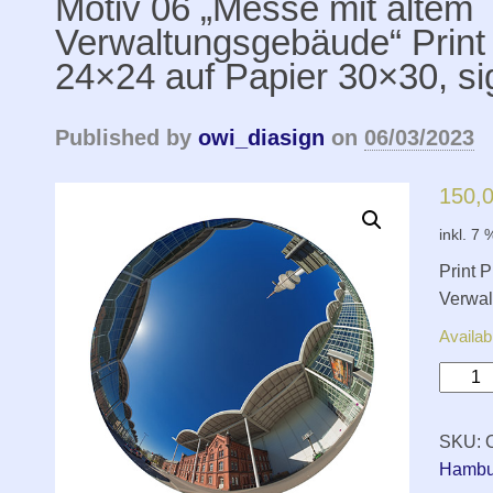
Motiv 06 „Messe mit altem
Verwaltungsgebäude“ Print
24×24 auf Papier 30×30, sig
Published by
owi_diasign
on
06/03/2023
150,
inkl. 7
Print 
Verwal
Availab
Motiv
06
„Mess
SKU:
mit
Hambu
altem