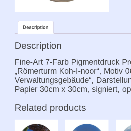
Verwal
Print
Premiu
24x24
Description
auf
Papier
Description
30x30,
signier
Fine-Art 7-Farb Pigmentdruck P
quantit
„Römerturm Koh-I-noor“, Motiv 0
Verwaltungsgebäude“, Darstellu
Papier 30cm x 30cm, signiert, op
Related products