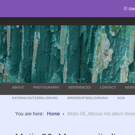
© ow
ABOUT
PHOTOGRAPHY
REFERENCES
CONTACT
NEWS
DATENSCHUTZERKLÄRUNG
WIDERRUFSBELEHRUNG
AGB
You are here:
Home
Motiv 06 „Messe mit altem Verw