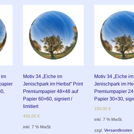
 im
Motiv 34 „Eiche im
Motiv 34 „Eiche im
papier
Jenischpark im Herbst“ Print
Jenischpark im Her
0,
Premiumpapier 48×48 auf
Premiumpapier 24
Papier 60×60, signiert /
Papier 30×30, sign
limitiert
150,00
€
450,00
€
inkl. 7 % MwSt.
inkl. 7 % MwSt.
zzgl.
Versandkosten