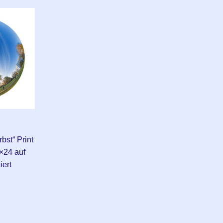
bst“ Print
×24 auf
iert