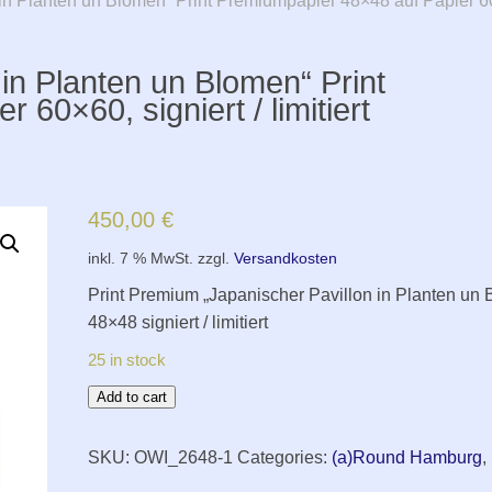
in Planten un Blomen“ Print Premiumpapier 48×48 auf Papier 60×6
 in Planten un Blomen“ Print
60×60, signiert / limitiert
450,00
€
inkl. 7 % MwSt.
zzgl.
Versandkosten
Print Premium „Japanischer Pavillon in Planten un
48×48 signiert / limitiert
25 in stock
Motiv
Add to cart
08
„Japanischer
SKU:
OWI_2648-1
Categories:
(a)Round Hamburg
,
Pavillon