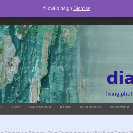
© owi-diasign
Dismiss
S
SHOP
WARENKORB
KASSE
MEIN KONTO
IMPRESSUM