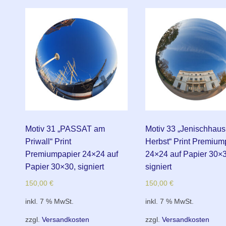
Motiv 31 „PASSAT am
Motiv 33 „Jenischhaus
Priwall“ Print
Herbst“ Print Premium
Premiumpapier 24×24 auf
24×24 auf Papier 30×3
Papier 30×30, signiert
signiert
150,00
€
150,00
€
inkl. 7 % MwSt.
inkl. 7 % MwSt.
zzgl.
Versandkosten
zzgl.
Versandkosten