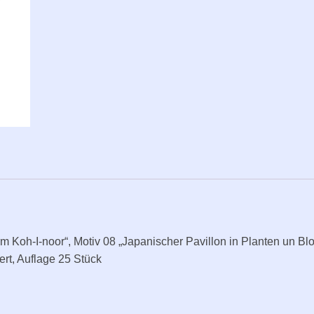
in
Planten
un
Blomen“
Print
Premiumpapier
48x48
auf
Papier
60x60,
signiert
/
limitiert
quantity
 Koh-I-noor“, Motiv 08 „Japanischer Pavillon in Planten un Bl
ert, Auflage 25 Stück